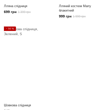
Лляна спідниця
Лляний костюм Marry
блакитний
699 грн
1 399 грн
999 грн
1 999 грн
− 50 %
Шовкова спідниця