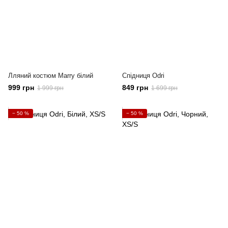
Лляний костюм Marry білий
Спідниця Odri
999 грн
849 грн
1 999 грн
1 699 грн
− 50 %
− 50 %