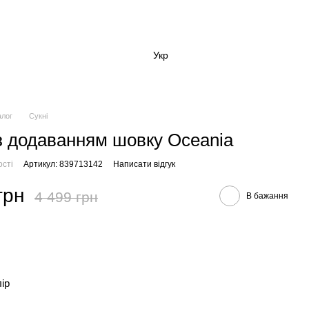
Укр
алог
Сукні
з додаванням шовку Oceania
ості
Артикул: 839713142
Написати відгук
грн
4 499 грн
В бажання
лір