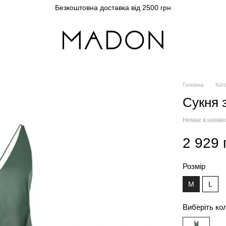
Безкоштовна доставка від 2500 грн
Головна
Кат
Сукня 
Немає в наявн
2 929 
Розмір
M
L
Виберіть ко